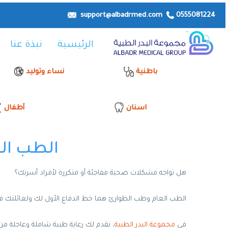
support@albadrmed.com
0555081224
الرئيسية
نبذة عنا
باطنية
نساء وتوليد
اسنان
أطفال
الطب العام وط
هل تواجه مشكلات صحية مفاجئة أو متكررة لأفراد أسرتك؟
الطب العام وطب الطوارئ هما خط الدفاع الأول لك ولعائلتك ف
في
مجموعة البدر الطبية
، نقدم لك رعاية طبية شاملة وعاجلة من نخب